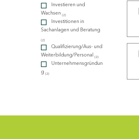
Investieren und
Wachsen
(2)
ndorte
Investitionen in
Sachanlagen und Beratung
(2)
Qualifizierung/Aus- und
Weiterbildung/Personal
(2)
Unternehmensgründun
g
(2)