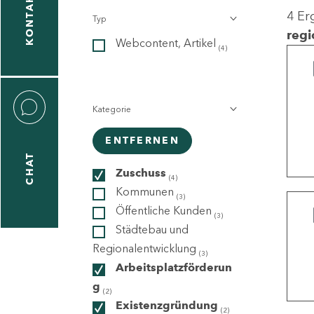
KONTAKT
4 Er
Typ
gen
regi
Webcontent, Artikel
n
(4)
Kategorie
ENTFERNEN
CHAT
icecenter
Zuschuss
(4)
Kommunen
(3)
Öffentliche Kunden
(3)
taktformular
Städtebau und
Regionalentwicklung
(3)
Arbeitsplatzförderun
g
erportal
(2)
Existenzgründung
(2)