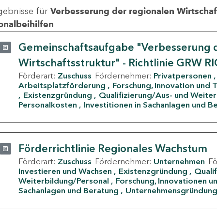
gebnisse für
Verbesserung der regionalen Wirtschafts
onalbeihilfen
Gemeinschaftsaufgabe "Verbesserung d
Wirtschaftsstruktur" - Richtlinie GRW R
Förderart:
Zuschuss
Fördernehmer:
Privatpersonen
Arbeitsplatzförderung
Forschung, Innovation und 
Existenzgründung
Qualifizierung/Aus- und Weite
Personalkosten
Investitionen in Sachanlagen und B
Förderrichtlinie Regionales Wachstum
Förderart:
Zuschuss
Fördernehmer:
Unternehmen
F
Investieren und Wachsen
Existenzgründung
Quali
Weiterbildung/Personal
Forschung, Innovationen un
Sachanlagen und Beratung
Unternehmensgründun