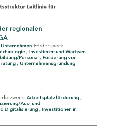
struktur Leitlinie für
er regionalen
IGA
Unternehmen
Förderzweck:
Technologie
Investieren und Wachsen
rbildung/Personal
Förderung von
eratung
Unternehmensgründung
örderzweck:
Arbeitsplatzförderung
fizierung/Aus- und
d Digitalisierung
Investitionen in
g