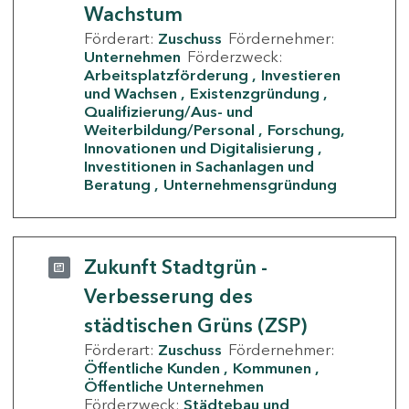
Wachstum
Förderart:
Zuschuss
Fördernehmer:
Unternehmen
Förderzweck:
Arbeitsplatzförderung
Investieren
und Wachsen
Existenzgründung
Qualifizierung/Aus- und
Weiterbildung/Personal
Forschung,
Innovationen und Digitalisierung
Investitionen in Sachanlagen und
Beratung
Unternehmensgründung
Zukunft Stadtgrün -
Verbesserung des
städtischen Grüns (ZSP)
Förderart:
Zuschuss
Fördernehmer:
Öffentliche Kunden
Kommunen
Öffentliche Unternehmen
Förderzweck:
Städtebau und