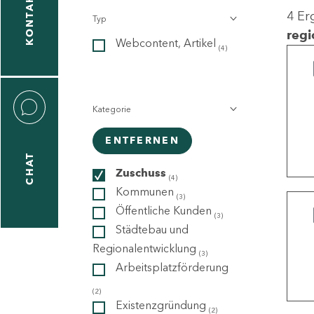
KONTAKT
4 Er
Typ
gen
regi
Webcontent, Artikel
n
(4)
Kategorie
ENTFERNEN
CHAT
icecenter
Zuschuss
(4)
Kommunen
(3)
Öffentliche Kunden
(3)
taktformular
Städtebau und
Regionalentwicklung
(3)
Arbeitsplatzförderung
erportal
(2)
Existenzgründung
(2)