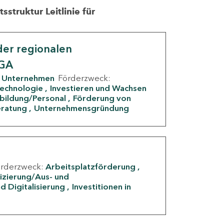
struktur Leitlinie für
er regionalen
IGA
Unternehmen
Förderzweck:
Technologie
Investieren und Wachsen
rbildung/Personal
Förderung von
eratung
Unternehmensgründung
örderzweck:
Arbeitsplatzförderung
fizierung/Aus- und
d Digitalisierung
Investitionen in
g