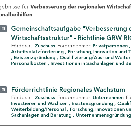
gebnisse für
Verbesserung der regionalen Wirtschafts
onalbeihilfen
Gemeinschaftsaufgabe "Verbesserung d
Wirtschaftsstruktur" - Richtlinie GRW R
Förderart:
Zuschuss
Fördernehmer:
Privatpersonen
Arbeitsplatzförderung
Forschung, Innovation und 
Existenzgründung
Qualifizierung/Aus- und Weite
Personalkosten
Investitionen in Sachanlagen und B
Förderrichtlinie Regionales Wachstum
Förderart:
Zuschuss
Fördernehmer:
Unternehmen
F
Investieren und Wachsen
Existenzgründung
Quali
Weiterbildung/Personal
Forschung, Innovationen un
Sachanlagen und Beratung
Unternehmensgründun