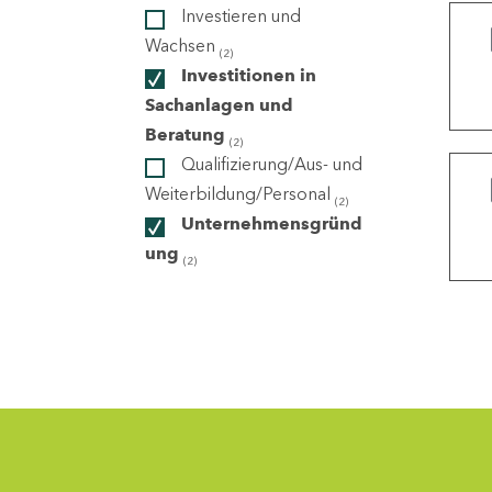
Investieren und
Wachsen
(2)
ndorte
Investitionen in
Sachanlagen und
Beratung
(2)
Qualifizierung/Aus- und
Weiterbildung/Personal
(2)
Unternehmensgründ
ung
(2)