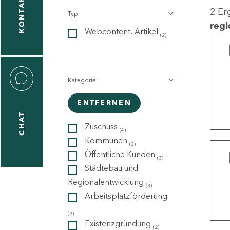
KONTAKT
2 Er
Typ
gen
regi
Webcontent, Artikel
n
(2)
Kategorie
ENTFERNEN
CHAT
icecenter
Zuschuss
(4)
Kommunen
(3)
Öffentliche Kunden
(3)
taktformular
Städtebau und
Regionalentwicklung
(3)
Arbeitsplatzförderung
erportal
(2)
Existenzgründung
(2)