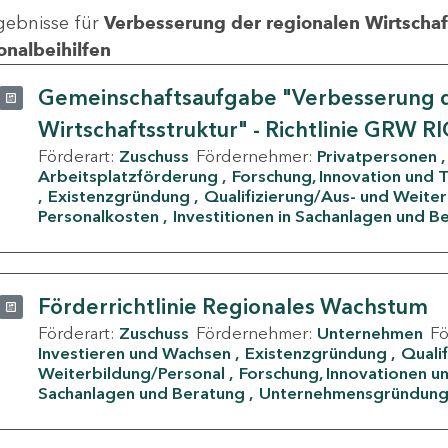
gebnisse für
Verbesserung der regionalen Wirtschafts
onalbeihilfen
Gemeinschaftsaufgabe "Verbesserung d
Wirtschaftsstruktur" - Richtlinie GRW R
Förderart:
Zuschuss
Fördernehmer:
Privatpersonen
Arbeitsplatzförderung
Forschung, Innovation und 
Existenzgründung
Qualifizierung/Aus- und Weite
Personalkosten
Investitionen in Sachanlagen und B
Förderrichtlinie Regionales Wachstum
Förderart:
Zuschuss
Fördernehmer:
Unternehmen
F
Investieren und Wachsen
Existenzgründung
Quali
Weiterbildung/Personal
Forschung, Innovationen un
Sachanlagen und Beratung
Unternehmensgründun