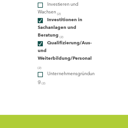
Investieren und
Wachsen
(2)
ndorte
Investitionen in
Sachanlagen und
Beratung
(2)
Qualifizierung/Aus-
und
Weiterbildung/Personal
(2)
Unternehmensgründun
g
(2)