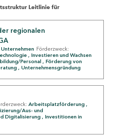
struktur Leitlinie für
er regionalen
IGA
Unternehmen
Förderzweck:
Technologie
Investieren und Wachsen
rbildung/Personal
Förderung von
eratung
Unternehmensgründung
örderzweck:
Arbeitsplatzförderung
fizierung/Aus- und
d Digitalisierung
Investitionen in
g