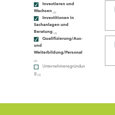
Investieren und
Wachsen
(2)
ndorte
Investitionen in
Sachanlagen und
Beratung
(2)
Qualifizierung/Aus-
und
Weiterbildung/Personal
(2)
Unternehmensgründun
g
(2)