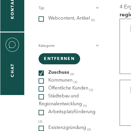
KONTAKT
4 Er
Typ
gen
regi
Webcontent, Artikel
n
(4)
Kategorie
ENTFERNEN
CHAT
icecenter
Zuschuss
(4)
Kommunen
(3)
Öffentliche Kunden
(3)
taktformular
Städtebau und
Regionalentwicklung
(3)
Arbeitsplatzförderung
erportal
(2)
Existenzgründung
(2)