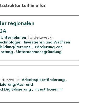
struktur Leitlinie für
er regionalen
IGA
Unternehmen
Förderzweck:
Technologie
Investieren und Wachsen
rbildung/Personal
Förderung von
eratung
Unternehmensgründung
örderzweck:
Arbeitsplatzförderung
fizierung/Aus- und
d Digitalisierung
Investitionen in
g