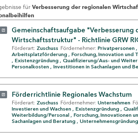
gebnisse für
Verbesserung der regionalen Wirtschafts
onalbeihilfen
Gemeinschaftsaufgabe "Verbesserung d
Wirtschaftsstruktur" - Richtlinie GRW R
Förderart:
Zuschuss
Fördernehmer:
Privatpersonen
Arbeitsplatzförderung
Forschung, Innovation und 
Existenzgründung
Qualifizierung/Aus- und Weite
Personalkosten
Investitionen in Sachanlagen und B
Förderrichtlinie Regionales Wachstum
Förderart:
Zuschuss
Fördernehmer:
Unternehmen
F
Investieren und Wachsen
Existenzgründung
Quali
Weiterbildung/Personal
Forschung, Innovationen un
Sachanlagen und Beratung
Unternehmensgründun