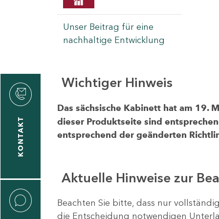
Unser Beitrag für eine
nachhaltige Entwicklung
Wichtiger Hinweis
rvicecenter
rtschaft
Das sächsische Kabinett hat am 19. 
KONTAKT
dieser Produktseite sind entsprechen
entsprechend der geänderten Richtlin
Aktuelle Hinweise zur Be
Beachten Sie bitte, dass nur vollständ
die Entscheidung notwendigen Unterlag