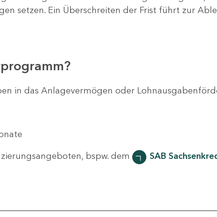
agen setzen. Ein Überschreiten der Frist führt zur Ab
erprogramm?
svorhaben in das Anlagevermögen oder Lohnausgabenför
Monate
nzierungsangeboten, bspw. dem
SAB Sachsenkred