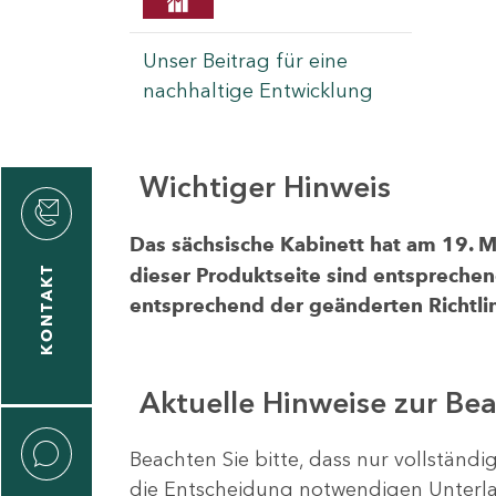
Unser Beitrag für eine
nachhaltige Entwicklung
Wichtiger Hinweis
rvicecenter
rtschaft
Das sächsische Kabinett hat am 19. 
KONTAKT
dieser Produktseite sind entsprechen
entsprechend der geänderten Richtlin
Aktuelle Hinweise zur Be
Beachten Sie bitte, dass nur vollständ
die Entscheidung notwendigen Unterlag