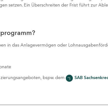
agen setzen. Ein Überschreiten der Frist führt zur Ab
erprogramm?
svorhaben in das Anlagevermögen oder Lohnausgabenför
Monate
nzierungsangeboten, bspw. dem
SAB Sachsenkred