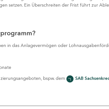
agen setzen. Ein Überschreiten der Frist führt zur Ab
erprogramm?
svorhaben in das Anlagevermögen oder Lohnausgabenför
Monate
nzierungsangeboten, bspw. dem
SAB Sachsenkred