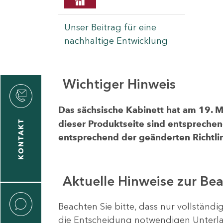
Unser Beitrag für eine
nachhaltige Entwicklung
Wichtiger Hinweis
rvicecenter
rtschaft
Das sächsische Kabinett hat am 19. 
KONTAKT
dieser Produktseite sind entsprechen
entsprechend der geänderten Richtlin
Aktuelle Hinweise zur Be
Beachten Sie bitte, dass nur vollständ
die Entscheidung notwendigen Unterlag