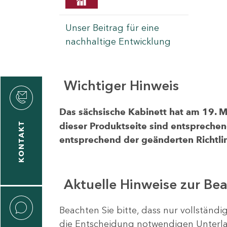
Unser Beitrag für eine
nachhaltige Entwicklung
Wichtiger Hinweis
rvicecenter
rtschaft
Das sächsische Kabinett hat am 19. 
KONTAKT
dieser Produktseite sind entsprechen
entsprechend der geänderten Richtlin
Aktuelle Hinweise zur Be
Beachten Sie bitte, dass nur vollständ
die Entscheidung notwendigen Unterlag