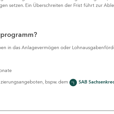
agen setzen. Ein Überschreiten der Frist führt zur Ab
erprogramm?
svorhaben in das Anlagevermögen oder Lohnausgabenför
Monate
nzierungsangeboten, bspw. dem
SAB Sachsenkred