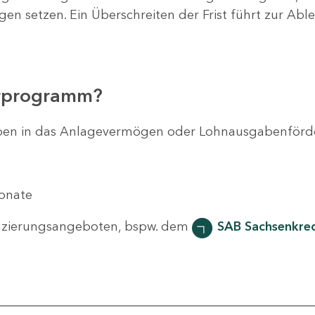
agen setzen. Ein Überschreiten der Frist führt zur Ab
erprogramm?
svorhaben in das Anlagevermögen oder Lohnausgabenför
Monate
nzierungsangeboten, bspw. dem
SAB Sachsenkred