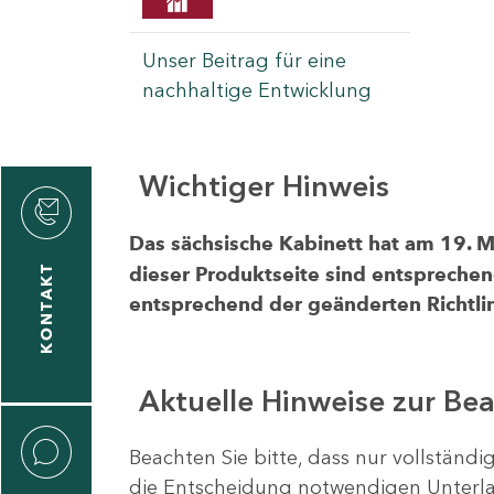
Unser Beitrag für eine
nachhaltige Entwicklung
Wichtiger Hinweis
rvicecenter
rtschaft
Das sächsische Kabinett hat am 19. 
KONTAKT
dieser Produktseite sind entsprechen
entsprechend der geänderten Richtlin
Aktuelle Hinweise zur Be
Beachten Sie bitte, dass nur vollständ
die Entscheidung notwendigen Unterlag