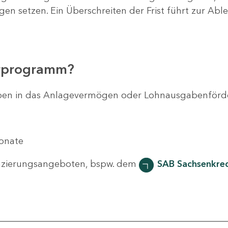
agen setzen. Ein Überschreiten der Frist führt zur Ab
erprogramm?
svorhaben in das Anlagevermögen oder Lohnausgabenför
Monate
nzierungsangeboten, bspw. dem
SAB Sachsenkred