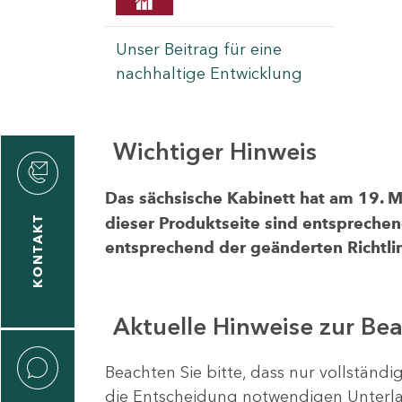
Unser Beitrag für eine
nachhaltige Entwicklung
Wichtiger Hinweis
rvicecenter
rtschaft
Das sächsische Kabinett hat am 19. 
KONTAKT
dieser Produktseite sind entsprechen
entsprechend der geänderten Richtlin
Aktuelle Hinweise zur Be
Beachten Sie bitte, dass nur vollständ
die Entscheidung notwendigen Unterlag