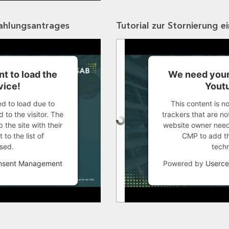
zahlungsantrages
Tutorial zur Stornierung e
t to load the
We need your
vice!
Youtu
ed to load due to
This content is n
 to the visitor. The
trackers that are not
the site with their
website owner needs
to the list of
CMP to add thi
sed.
tech
onsent Management
Powered by
Userce