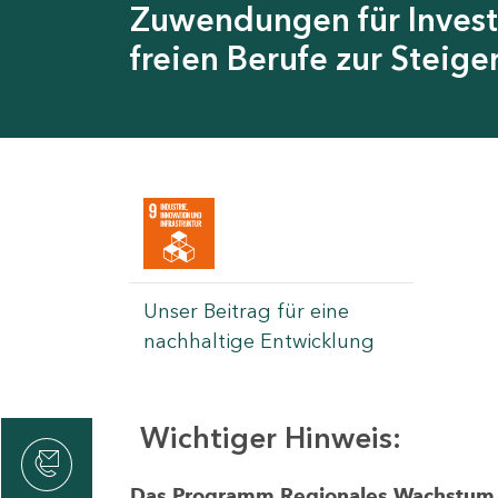
Zuwendungen für Invest
freien Berufe zur Steig
Unser Beitrag für eine
nachhaltige Entwicklung
Wichtiger Hinweis:
rvicecenter
rtschaft
Das Programm Regionales Wachstum wi