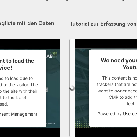
egliste mit den Daten
Tutorial zur Erfassung vo
We need your
t to load the
Youtu
vice!
This content is n
ed to load due to
trackers that are not
 to the visitor. The
website owner needs
the site with their
CMP to add thi
to the list of
tech
sed.
Powered by
Userce
onsent Management