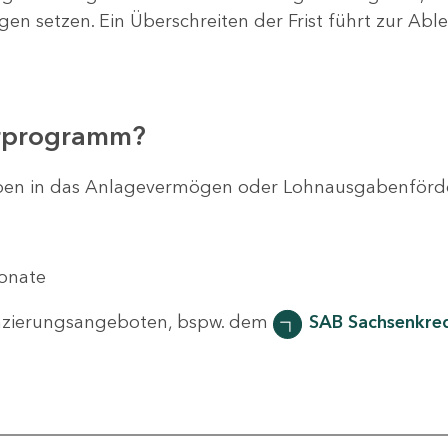
agen setzen. Ein Überschreiten der Frist führt zur Ab
erprogramm?
svorhaben in das Anlagevermögen oder Lohnausgabenför
Monate
nzierungsangeboten, bspw. dem
SAB Sachsenkred