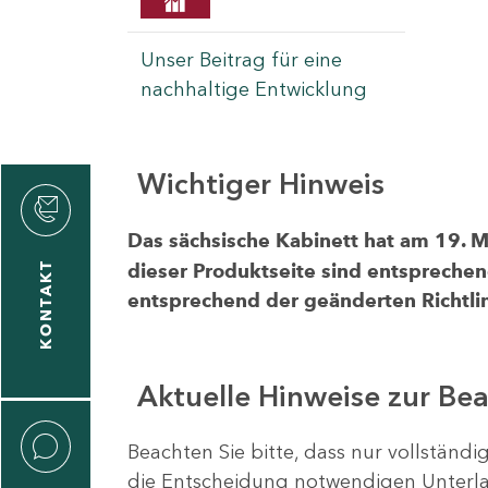
Unser Beitrag für eine
nachhaltige Entwicklung
Wichtiger Hinweis
rvicecenter
rtschaft
Das sächsische Kabinett hat am 19. 
KONTAKT
dieser Produktseite sind entsprechen
entsprechend der geänderten Richtlin
Aktuelle Hinweise zur Be
Beachten Sie bitte, dass nur vollständ
die Entscheidung notwendigen Unterlag