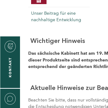
Unser Beitrag für eine
nachhaltige Entwicklung
Wichtiger Hinweis
rvicecenter
rtschaft
Das sächsische Kabinett hat am 19. 
KONTAKT
dieser Produktseite sind entsprechen
entsprechend der geänderten Richtlin
Aktuelle Hinweise zur Be
Beachten Sie bitte, dass nur vollständ
die Entscheidung notwendigen Unterlag