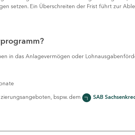
agen setzen. Ein Überschreiten der Frist führt zur Ab
erprogramm?
svorhaben in das Anlagevermögen oder Lohnausgabenför
Monate
nzierungsangeboten, bspw. dem
SAB Sachsenkred