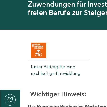
Zuwendungen für Invest
freien Berufe zur Steig
Unser Beitrag für eine
nachhaltige Entwicklung
Wichtiger Hinweis:
rvicecenter
rtschaft
Das Programm Regionales Wachstum wi