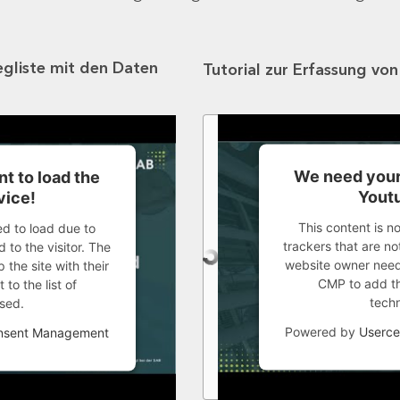
egliste mit den Daten
Tutorial zur Erfassung vo
We need your
t to load the
Youtu
vice!
This content is n
ed to load due to
trackers that are not
 to the visitor. The
website owner needs
the site with their
CMP to add thi
to the list of
tech
sed.
Powered by
Userce
onsent Management