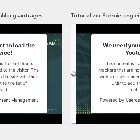
zahlungsantrages
Tutorial zur Stornierung e
t to load the
We need your
vice!
Youtu
ed to load due to
This content is n
 to the visitor. The
trackers that are not
the site with their
website owner needs
to the list of
CMP to add thi
sed.
tech
onsent Management
Powered by
Userce