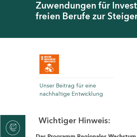
Zuwendungen für Invest
freien Berufe zur Steig
Unser Beitrag für eine
nachhaltige Entwicklung
Wichtiger Hinweis:
rvicecenter
rtschaft
Das Programm Regionales Wachstum wi