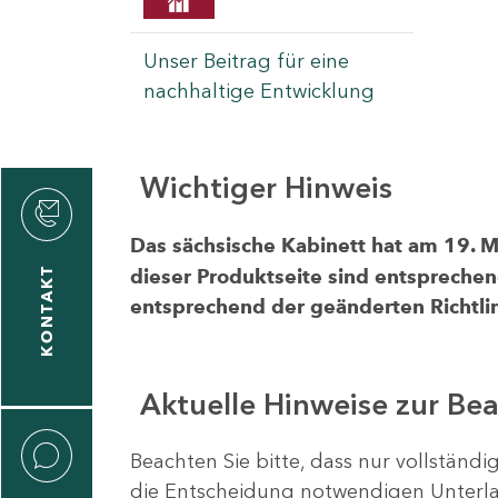
Unser Beitrag für eine
nachhaltige Entwicklung
Wichtiger Hinweis
rvicecenter
rtschaft
Das sächsische Kabinett hat am 19. 
KONTAKT
dieser Produktseite sind entsprechen
entsprechend der geänderten Richtlin
Aktuelle Hinweise zur Be
Beachten Sie bitte, dass nur vollständ
die Entscheidung notwendigen Unterlag