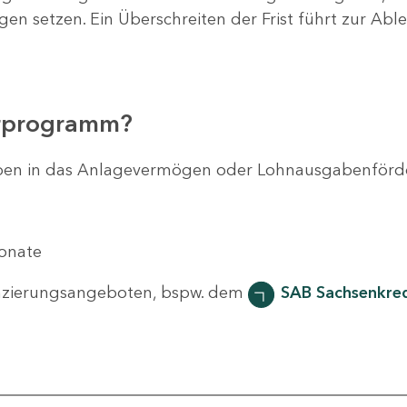
agen setzen. Ein Überschreiten der Frist führt zur Ab
erprogramm?
svorhaben in das Anlagevermögen oder Lohnausgabenför
Monate
nzierungsangeboten, bspw. dem
SAB Sachsenkred