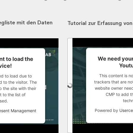
egliste mit den Daten
Tutorial zur Erfassung vo
We need your
t to load the
Youtu
vice!
This content is n
ed to load due to
trackers that are not
 to the visitor. The
website owner needs
the site with their
CMP to add thi
to the list of
tech
sed.
Powered by
Userce
onsent Management