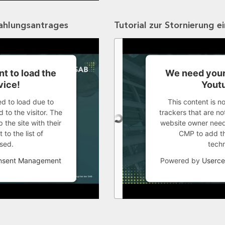
zahlungsantrages
Tutorial zur Stornierung e
t to load the
We need your
vice!
Youtu
ed to load due to
This content is n
 to the visitor. The
trackers that are not
the site with their
website owner needs
to the list of
CMP to add thi
sed.
tech
onsent Management
Powered by
Userce