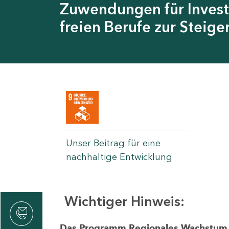
Zuwendungen für Invest
freien Berufe zur Steig
Unser Beitrag für eine
nachhaltige Entwicklung
Wichtiger Hinweis:
rvicecenter
rtschaft
Das Programm Regionales Wachstum wi