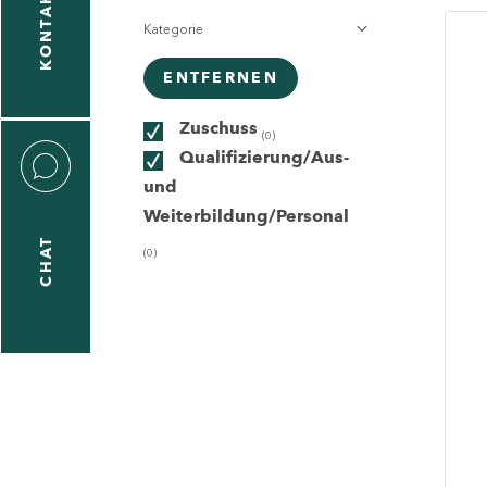
KONTAKT
Kategorie
gen
n
ENTFERNEN
Zuschuss
(0)
Qualifizierung/Aus-
und
Weiterbildung/Personal
CHAT
(0)
icecenter
taktformular
erportal