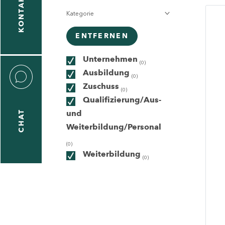
KONTAKT
Kategorie
gen
n
ENTFERNEN
Unternehmen
(0)
Ausbildung
(0)
Zuschuss
(0)
Qualifizierung/Aus-
und
CHAT
icecenter
Weiterbildung/Personal
(0)
Weiterbildung
(0)
taktformular
erportal