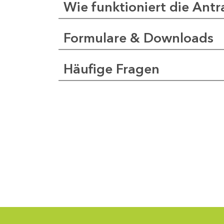
Wie funktioniert die Antr
Formulare & Downloads
a
pfer
Häufige Fragen
1
-
0
1
-
5