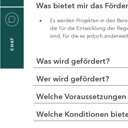
Was bietet mir das Förd
Es werden Projekten in den Bere
die für die Entwicklung der Re
liane
sind, für die es jedoch anderwei
eßling
CHAT
Was wird gefördert?
1
-
Wer wird gefördert?
2
1
Welche Voraussetzungen 
-
5
Welche Konditionen biet