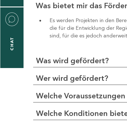
Was bietet mir das Förd
Es werden Projekten in den Bere
die für die Entwicklung der Re
liane
sind, für die es jedoch anderwei
eßling
CHAT
Was wird gefördert?
1
-
Wer wird gefördert?
2
1
Welche Voraussetzungen 
-
5
Welche Konditionen biet