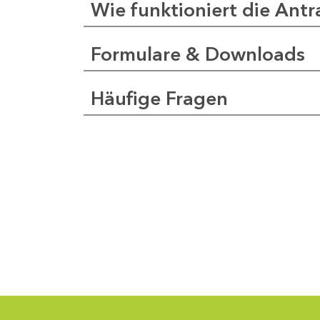
Wie funktioniert die Antr
Formulare & Downloads
a
pfer
Häufige Fragen
1
-
0
1
-
5