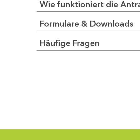
Wie funktioniert die Antr
Formulare & Downloads
a
pfer
Häufige Fragen
1
-
0
1
-
5