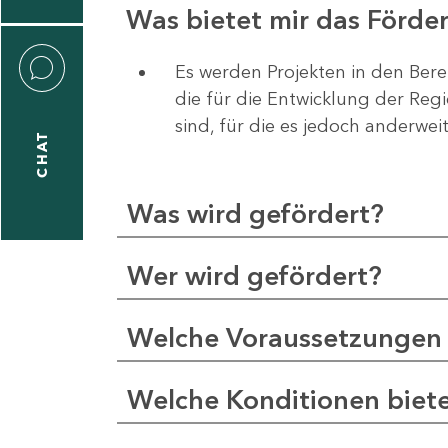
Was bietet mir das Förd
Es werden Projekten in den Bere
die für die Entwicklung der Re
liane
sind, für die es jedoch anderwei
eßling
CHAT
Was wird gefördert?
1
-
Wer wird gefördert?
2
1
Welche Voraussetzungen 
-
5
Welche Konditionen biet