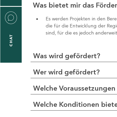
Was bietet mir das Förd
Es werden Projekten in den Bere
die für die Entwicklung der Re
liane
sind, für die es jedoch anderwei
eßling
CHAT
Was wird gefördert?
1
-
Wer wird gefördert?
2
1
Welche Voraussetzungen 
-
5
Welche Konditionen biet