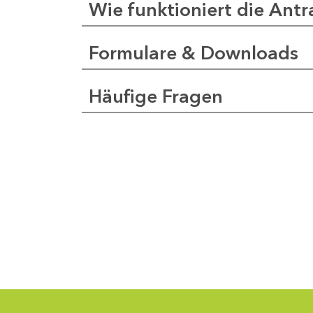
Wie funktioniert die Antr
Formulare & Downloads
a
pfer
Häufige Fragen
1
-
0
1
-
5