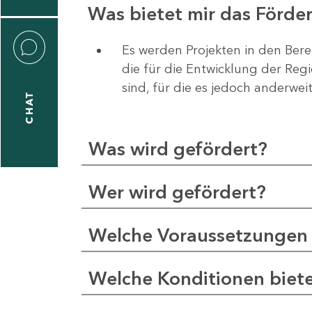
Was bietet mir das Förd
Es werden Projekten in den Bere
die für die Entwicklung der Re
liane
sind, für die es jedoch anderwei
eßling
CHAT
Was wird gefördert?
1
-
Wer wird gefördert?
2
1
Welche Voraussetzungen 
-
5
Welche Konditionen biet