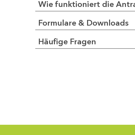
Wie funktioniert die Antr
Formulare & Downloads
a
pfer
Häufige Fragen
1
-
0
1
-
5