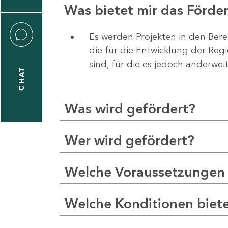
Was bietet mir das Förd
Es werden Projekten in den Bere
die für die Entwicklung der Re
liane
sind, für die es jedoch anderwei
eßling
CHAT
Was wird gefördert?
1
-
Wer wird gefördert?
2
1
Welche Voraussetzungen 
-
5
Welche Konditionen biet