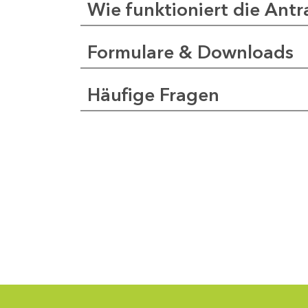
Wie funktioniert die Antr
Formulare & Downloads
a
pfer
Häufige Fragen
1
-
0
1
-
5