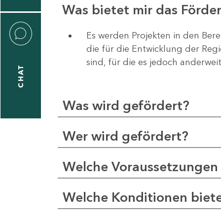
Was bietet mir das Förd
Es werden Projekten in den Bere
die für die Entwicklung der Re
liane
sind, für die es jedoch anderwei
eßling
CHAT
Was wird gefördert?
1
-
Wer wird gefördert?
2
1
Welche Voraussetzungen 
-
5
Welche Konditionen biet