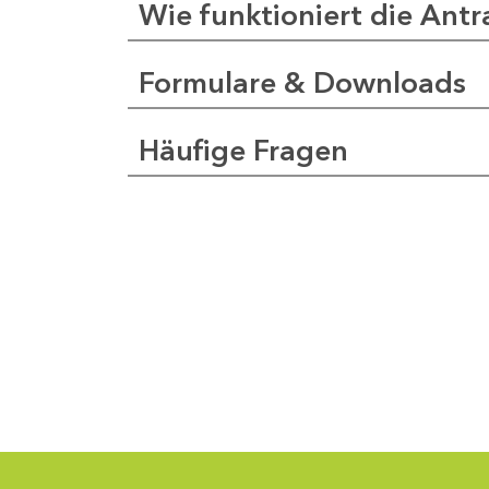
Wie funktioniert die Antr
Formulare & Downloads
a
pfer
Häufige Fragen
1
-
0
1
-
5