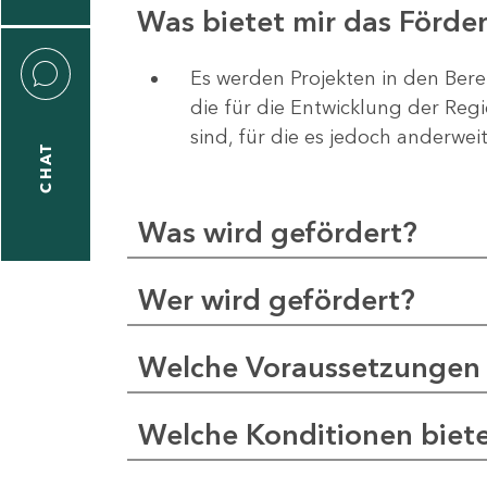
Was bietet mir das Förd
Es werden Projekten in den Bere
die für die Entwicklung der Re
liane
sind, für die es jedoch anderwei
eßling
CHAT
Was wird gefördert?
1
-
Wer wird gefördert?
2
1
Welche Voraussetzungen 
-
5
Welche Konditionen biet