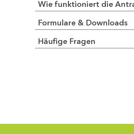
Wie funktioniert die Antr
Formulare & Downloads
a
pfer
Häufige Fragen
1
-
0
1
-
5