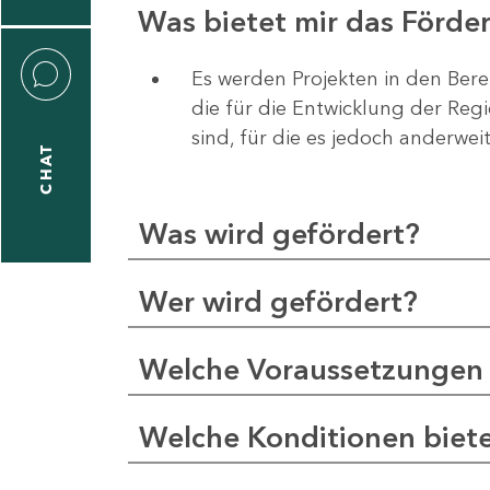
Was bietet mir das Förd
Es werden Projekten in den Bere
die für die Entwicklung der Re
liane
sind, für die es jedoch anderwei
eßling
CHAT
Was wird gefördert?
1
-
Wer wird gefördert?
2
1
Welche Voraussetzungen 
-
5
Welche Konditionen biet