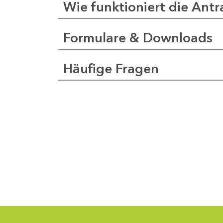
Wie funktioniert die Antr
Formulare & Downloads
a
pfer
Häufige Fragen
1
-
0
1
-
5