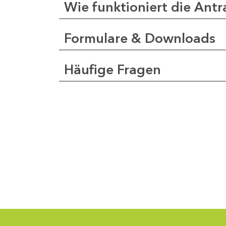
Wie funktioniert die Antr
Formulare & Downloads
a
pfer
Häufige Fragen
1
-
0
1
-
5