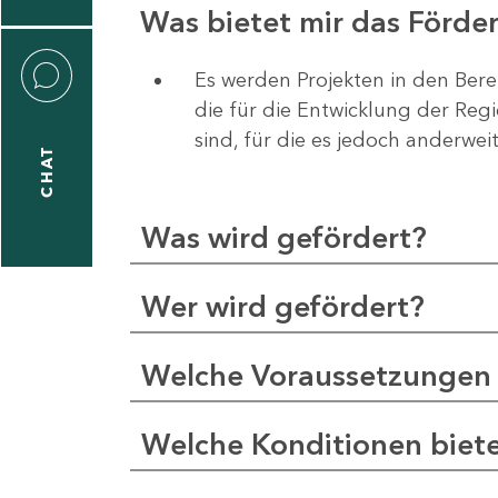
Was bietet mir das Förd
Es werden Projekten in den Bere
die für die Entwicklung der Re
liane
sind, für die es jedoch anderwei
eßling
CHAT
Was wird gefördert?
1
-
Wer wird gefördert?
2
1
Welche Voraussetzungen 
-
5
Welche Konditionen biet