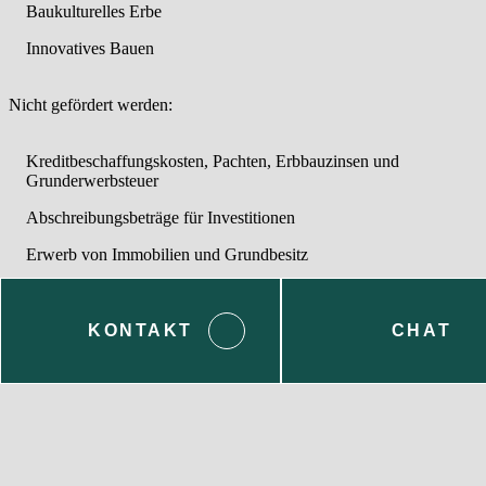
Baukulturelles Erbe
Innovatives Bauen
Nicht gefördert werden:
Kreditbeschaffungskosten, Pachten, Erbbauzinsen und
Grunderwerbsteuer
Abschreibungsbeträge für Investitionen
Erwerb von Immobilien und Grundbesitz
Eingebrachte Grundstücke, Gebäude, Einrichtungen und
technische Anlagen
KONTAKT
CHAT
Publikationen, soweit sie nicht im Einzelfall als notwendig für die
Verbreitung der Ergebnisse der den Fördergegenstand bildenden
Tätigkeit der Zuwendungsempfangenden anerkannt werden
Anschaffungsausgaben von Personenkraftwagen und
Betriebsfahrzeugen, soweit diese nicht innovativer Bestandteil
eines Modellprojektes sind
Kontakt