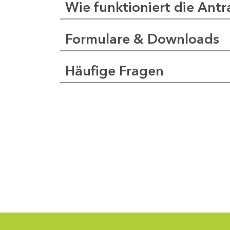
Wie funktioniert die Antr
Formulare & Downloads
a
pfer
Häufige Fragen
1
-
0
1
-
5