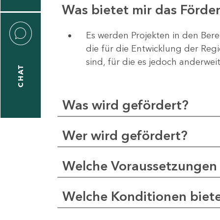
Was bietet mir das Förd
Es werden Projekten in den Bere
die für die Entwicklung der Re
liane
sind, für die es jedoch anderwei
eßling
CHAT
Was wird gefördert?
1
-
Wer wird gefördert?
2
1
Welche Voraussetzungen 
-
5
Welche Konditionen biet