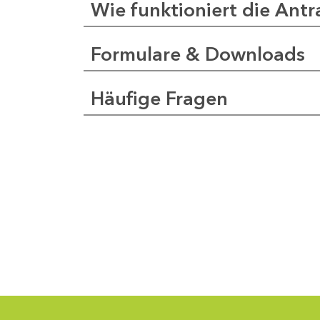
Wie funktioniert die Antr
Formulare & Downloads
a
pfer
Häufige Fragen
1
-
0
1
-
5