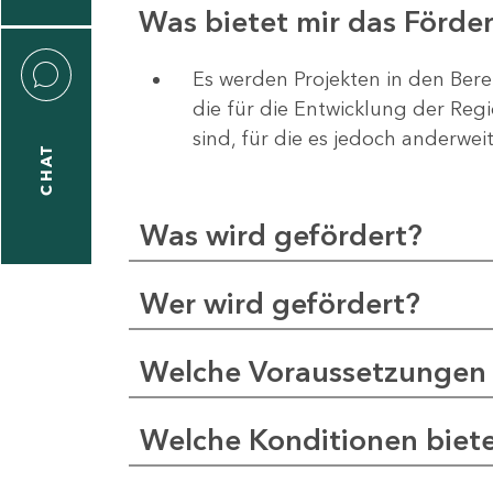
Was bietet mir das Förd
Es werden Projekten in den Bere
die für die Entwicklung der Re
liane
sind, für die es jedoch anderwei
eßling
CHAT
Was wird gefördert?
1
-
Wer wird gefördert?
2
1
Welche Voraussetzungen 
-
5
Welche Konditionen biet