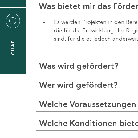
Was bietet mir das Förd
Es werden Projekten in den Bere
die für die Entwicklung der Re
liane
sind, für die es jedoch anderwei
eßling
CHAT
Was wird gefördert?
1
-
Wer wird gefördert?
2
1
Welche Voraussetzungen 
-
5
Welche Konditionen biet