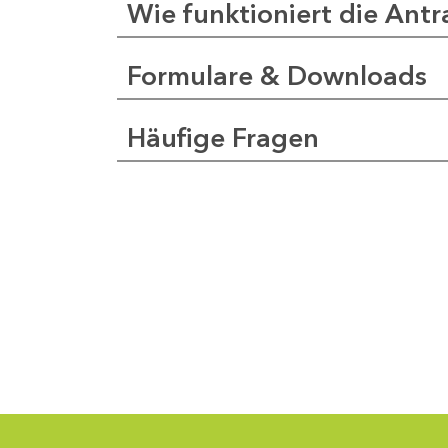
Wie funktioniert die Antr
Formulare & Downloads
a
pfer
Häufige Fragen
1
-
0
1
-
5