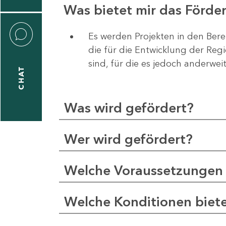
Was bietet mir das Förd
Es werden Projekten in den Bere
die für die Entwicklung der Re
liane
sind, für die es jedoch anderwei
eßling
CHAT
Was wird gefördert?
1
-
Wer wird gefördert?
2
1
Welche Voraussetzungen 
-
5
Welche Konditionen biet