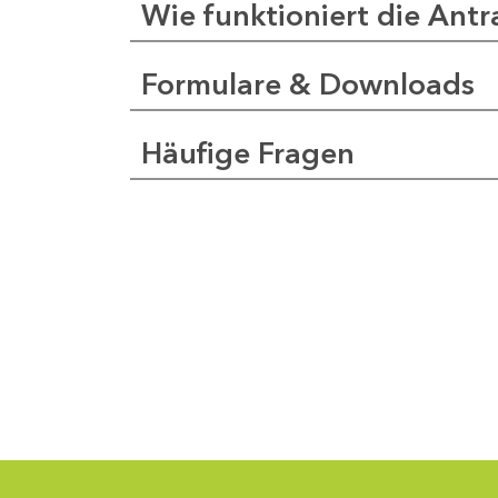
Wie funktioniert die Antr
Formulare & Downloads
a
pfer
Häufige Fragen
1
-
0
1
-
5