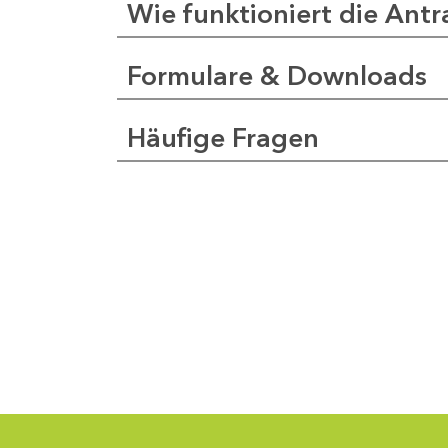
Wie funktioniert die Antr
Formulare & Downloads
a
pfer
Häufige Fragen
1
-
0
1
-
5