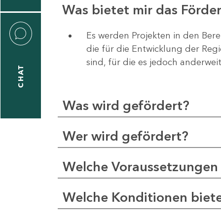
Was bietet mir das Förd
Es werden Projekten in den Bere
die für die Entwicklung der Re
liane
sind, für die es jedoch anderwei
eßling
CHAT
Was wird gefördert?
1
-
Wer wird gefördert?
2
1
Welche Voraussetzungen 
-
5
Welche Konditionen biet