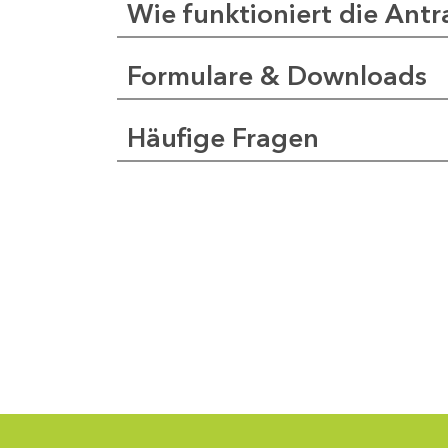
Wie funktioniert die Antr
Formulare & Downloads
a
pfer
Häufige Fragen
1
-
0
1
-
5