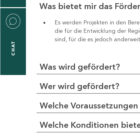
Was bietet mir das Förd
Es werden Projekten in den Bere
die für die Entwicklung der Re
liane
sind, für die es jedoch anderwei
eßling
CHAT
Was wird gefördert?
1
-
Wer wird gefördert?
2
1
Welche Voraussetzungen 
-
5
Welche Konditionen biet