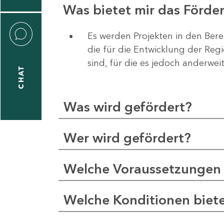
Was bietet mir das Förd
Es werden Projekten in den Bere
die für die Entwicklung der Re
liane
sind, für die es jedoch anderwei
eßling
CHAT
Was wird gefördert?
1
-
Wer wird gefördert?
2
1
Welche Voraussetzungen 
-
5
Welche Konditionen biet