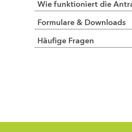
Wie funktioniert die Antr
Formulare & Downloads
a
pfer
Häufige Fragen
1
-
0
1
-
5