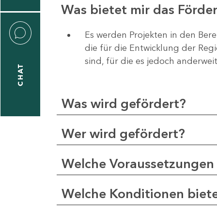
Was bietet mir das Förd
Es werden Projekten in den Bere
die für die Entwicklung der Re
liane
sind, für die es jedoch anderwei
eßling
CHAT
Was wird gefördert?
1
-
Wer wird gefördert?
2
1
Welche Voraussetzungen 
-
5
Welche Konditionen biet