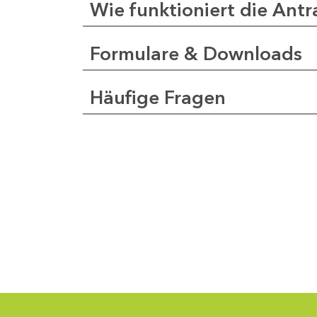
Wie funktioniert die Antr
Formulare & Downloads
a
pfer
Häufige Fragen
1
-
0
1
-
5