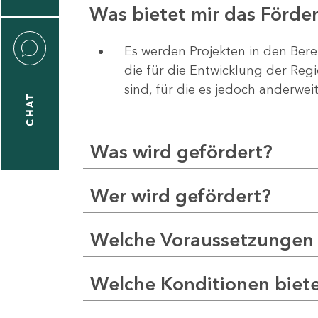
Was bietet mir das Förd
Es werden Projekten in den Bere
die für die Entwicklung der Re
liane
sind, für die es jedoch anderwei
eßling
CHAT
Was wird gefördert?
1
-
Wer wird gefördert?
2
1
Welche Voraussetzungen 
-
5
Welche Konditionen biet