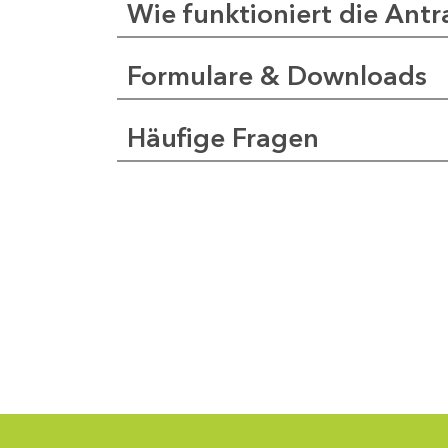
Wie funktioniert die Antr
Formulare & Downloads
a
pfer
Häufige Fragen
1
-
0
1
-
5