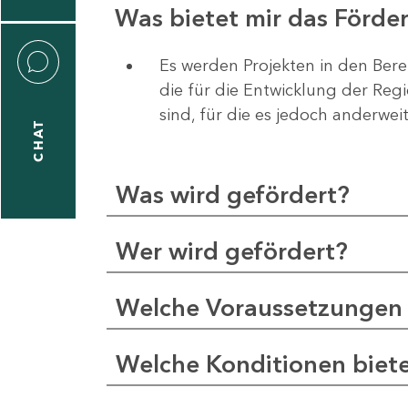
Was bietet mir das Förd
Es werden Projekten in den Bere
die für die Entwicklung der Re
liane
sind, für die es jedoch anderwei
eßling
CHAT
Was wird gefördert?
1
-
Wer wird gefördert?
2
1
Welche Voraussetzungen 
-
5
Welche Konditionen biet