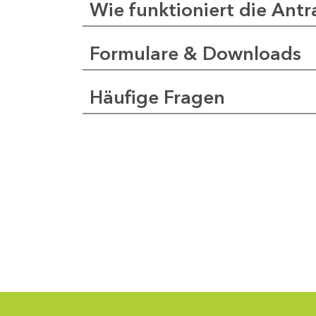
Wie funktioniert die Antr
Formulare & Downloads
a
pfer
Häufige Fragen
1
-
0
1
-
5