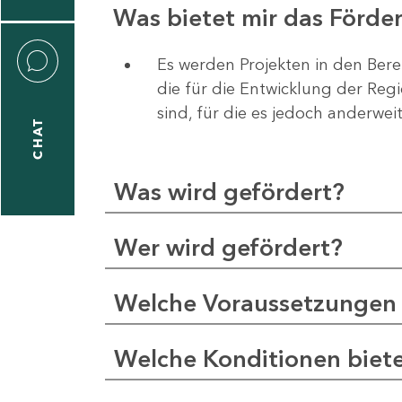
Was bietet mir das Förd
Es werden Projekten in den Bere
die für die Entwicklung der Re
liane
sind, für die es jedoch anderwei
eßling
CHAT
Was wird gefördert?
1
-
Wer wird gefördert?
2
1
Welche Voraussetzungen 
-
5
Welche Konditionen biet