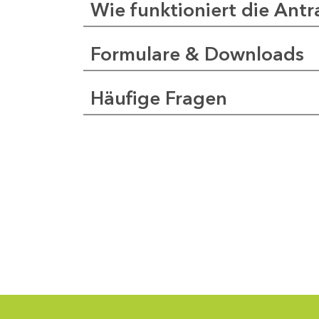
Wie funktioniert die Antr
Formulare & Downloads
a
pfer
Häufige Fragen
1
-
0
1
-
5