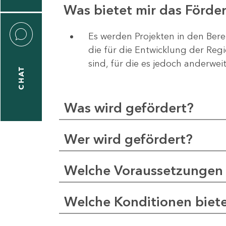
Was bietet mir das Förd
Es werden Projekten in den Bere
die für die Entwicklung der Re
liane
sind, für die es jedoch anderwei
eßling
CHAT
Was wird gefördert?
1
-
Wer wird gefördert?
2
1
Welche Voraussetzungen 
-
5
Welche Konditionen biet