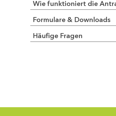
Wie funktioniert die Antr
Formulare & Downloads
a
pfer
Häufige Fragen
1
-
0
1
-
5