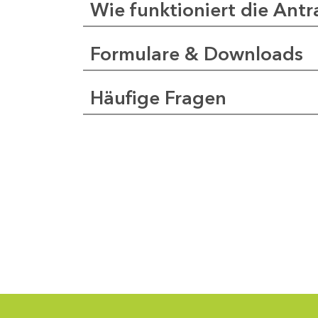
Wie funktioniert die Antr
Formulare & Downloads
a
pfer
Häufige Fragen
1
-
0
1
-
5