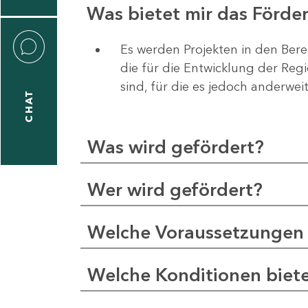
Was bietet mir das Förd
Es werden Projekten in den Bere
die für die Entwicklung der Re
liane
sind, für die es jedoch anderwei
eßling
CHAT
Was wird gefördert?
1
-
Wer wird gefördert?
2
1
Welche Voraussetzungen 
-
5
Welche Konditionen biet