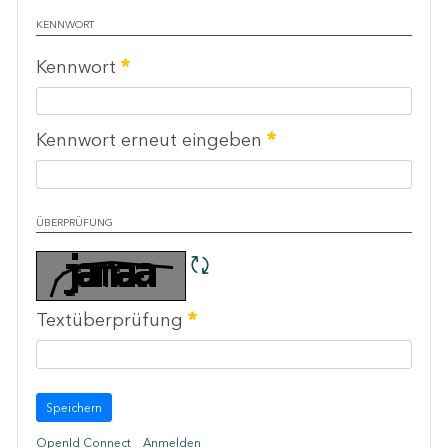
KENNWORT
Erforderlich
Kennwort
Erforderlich
Kennwort erneut eingeben
ÜBERPRÜFUNG
CAPTCHA neu laden
Erforderlich
Textüberprüfung
Speichern
OpenId Connect
Anmelden