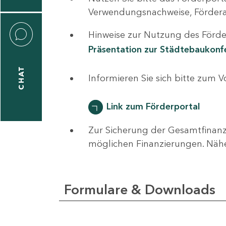
0
Verwendungsnachweise, Fördera
Hinweise zur Nutzung des Förder
Präsentation zur Städtebaukon
CHAT
ti
Informieren Sie sich bitte zum 
hrader
Link zum Förderportal
Zur Sicherung der Gesamtfinanz
1
möglichen Finanzierungen. Näh
-
0
Formulare & Downloads