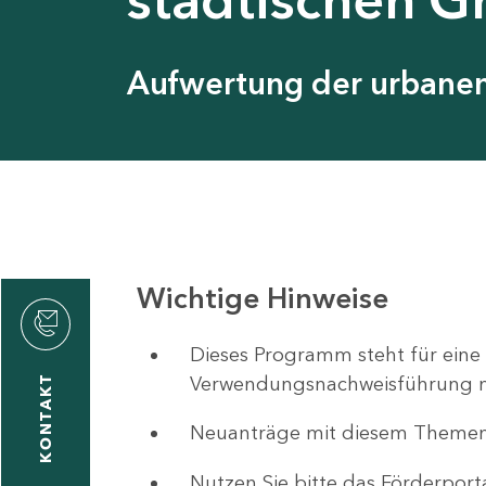
Aufwertung der urbanen 
Wichtige Hinweise
ystyna
ckmantel
Dieses Programm steht für eine
Verwendungsnachweisführung nut
KONTAKT
Neuanträge mit diesem Theme
1
-
Nutzen Sie bitte das Förderport