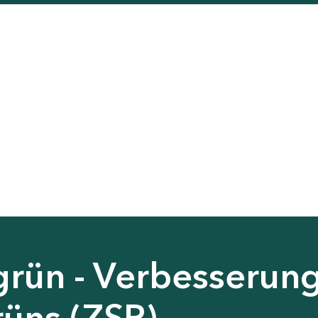
grün - Verbesserun
rüns (ZSP)