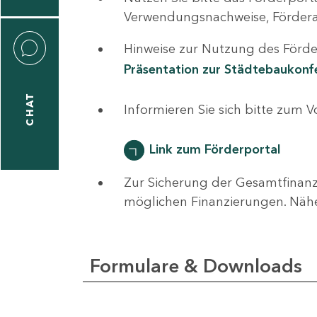
0
Verwendungsnachweise, Fördera
Hinweise zur Nutzung des Förder
Präsentation zur Städtebaukon
CHAT
ti
Informieren Sie sich bitte zum 
hrader
Link zum Förderportal
Zur Sicherung der Gesamtfinanz
1
möglichen Finanzierungen. Näh
-
0
Formulare & Downloads