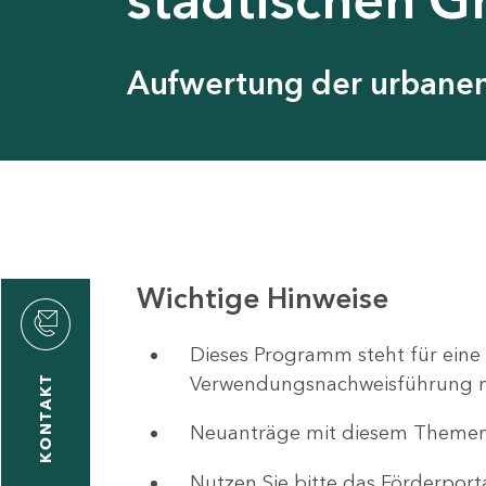
Aufwertung der urbanen 
Wichtige Hinweise
ystyna
ckmantel
Dieses Programm steht für eine
Verwendungsnachweisführung nut
KONTAKT
Neuanträge mit diesem Theme
1
-
Nutzen Sie bitte das Förderport