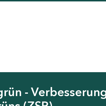
grün - Verbesserun
rüns (ZSP)