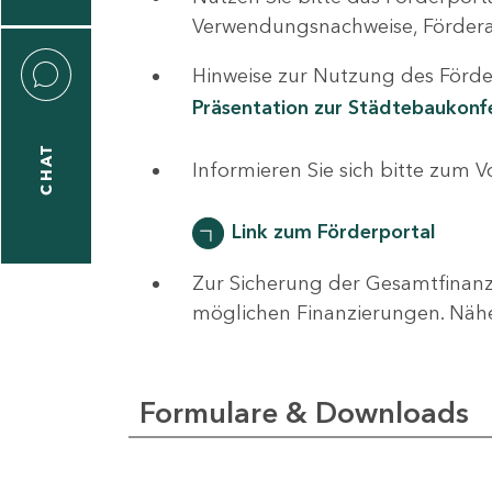
0
Verwendungsnachweise, Fördera
Hinweise zur Nutzung des Förder
Präsentation zur Städtebaukon
CHAT
ti
Informieren Sie sich bitte zum 
hrader
Link zum Förderportal
Zur Sicherung der Gesamtfinanz
1
möglichen Finanzierungen. Näh
-
0
Formulare & Downloads