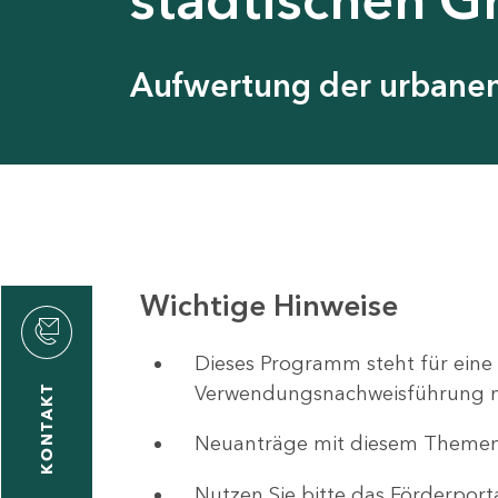
Aufwertung der urbanen 
Wichtige Hinweise
ystyna
ckmantel
Dieses Programm steht für eine
Verwendungsnachweisführung nut
KONTAKT
Neuanträge mit diesem Theme
1
-
Nutzen Sie bitte das Förderport