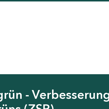
grün - Verbesserun
rüns (ZSP)