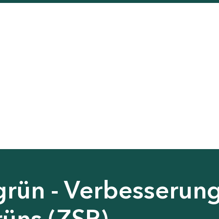
grün - Verbesserun
rüns (ZSP)