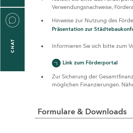
0
Verwendungsnachweise, Fördera
Hinweise zur Nutzung des Förder
Präsentation zur Städtebaukon
CHAT
ti
Informieren Sie sich bitte zum 
hrader
Link zum Förderportal
Zur Sicherung der Gesamtfinanz
1
möglichen Finanzierungen. Näh
-
0
Formulare & Downloads