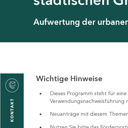
Aufwertung der urbanen 
Wichtige Hinweise
ystyna
ckmantel
Dieses Programm steht für eine
Verwendungsnachweisführung nut
KONTAKT
Neuanträge mit diesem Theme
1
-
Nutzen Sie bitte das Förderport