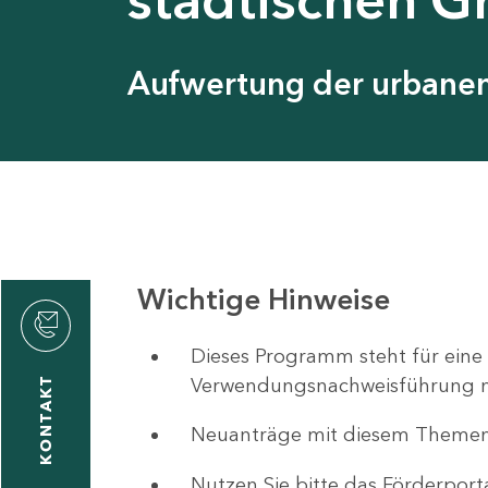
Aufwertung der urbanen 
Wichtige Hinweise
ystyna
ckmantel
Dieses Programm steht für eine
Verwendungsnachweisführung nut
KONTAKT
Neuanträge mit diesem Theme
1
-
Nutzen Sie bitte das Förderport