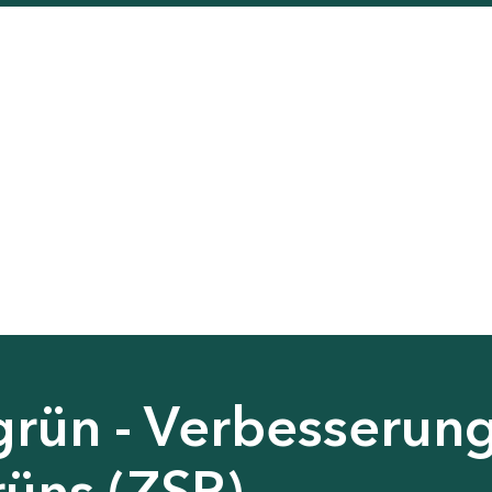
grün - Verbesserun
rüns (ZSP)