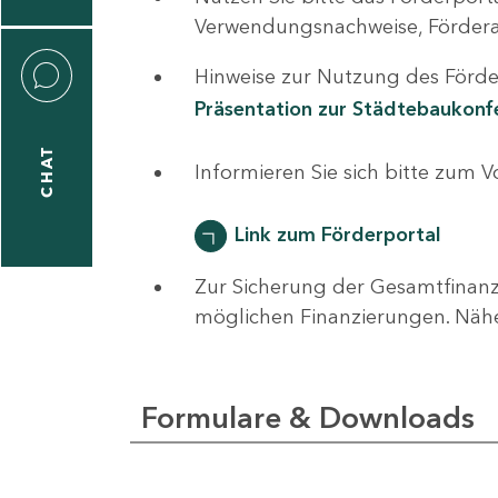
0
Verwendungsnachweise, Fördera
Hinweise zur Nutzung des Förder
Präsentation zur Städtebaukon
CHAT
ti
Informieren Sie sich bitte zum 
hrader
Link zum Förderportal
Zur Sicherung der Gesamtfinanz
1
möglichen Finanzierungen. Näh
-
0
Formulare & Downloads